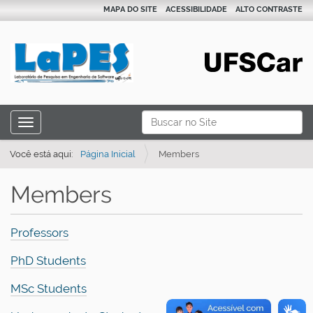
MAPA DO SITE
ACESSIBILIDADE
ALTO CONTRASTE
N
Busca
Toggle navigation
a
Busca Avançada…
v
Você está aqui:
Página Inicial
Members
e
Members
g
a
ç
Professors
ã
PhD Students
o
MSc Students